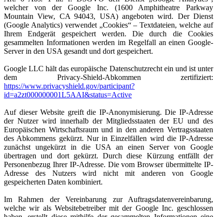
welcher von der Google Inc. (1600 Amphitheatre Parkway
Mountain View, CA 94043, USA) angeboten wird. Der Dienst
(Google Analytics) verwendet „Cookies“ – Textdateien, welche auf
Ihrem Endgerät gespeichert werden. Die durch die Cookies
gesammelten Informationen werden im Regelfall an einen Google-
Server in den USA gesandt und dort gespeichert.
Google LLC hält das europäische Datenschutzrecht ein und ist unter
dem Privacy-Shield-Abkommen zertifiziert:
https://www.privacyshield.gov/participant?
id=a2zt000000001L5AAI&status=Active
Auf dieser Website greift die IP-Anonymisierung. Die IP-Adresse
der Nutzer wird innerhalb der Mitgliedsstaaten der EU und des
Europäischen Wirtschaftsraum und in den anderen Vertragsstaaten
des Abkommens gekürzt. Nur in Einzelfällen wird die IP-Adresse
zunächst ungekürzt in die USA an einen Server von Google
übertragen und dort gekürzt. Durch diese Kürzung entfällt der
Personenbezug Ihrer IP-Adresse. Die vom Browser übermittelte IP-
Adresse des Nutzers wird nicht mit anderen von Google
gespeicherten Daten kombiniert.
Im Rahmen der Vereinbarung zur Auftragsdatenvereinbarung,
welche wir als Websitebetreiber mit der Google Inc. geschlossen
haben, erstellt diese mithilfe der gesammelten Informationen eine