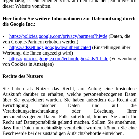
regelmäßig, ist ein erneuter Klick auf den Link bei jedem Besuch
dieser Website vonnöten.
Hier finden Sie weitere Informationen zur Datennutzung durch
die Google Inc.:
•
https://policies.google.com/privacy/partners?hl=de
(Daten, die
von Google-Partnern erhoben werden)
•
https://adssettings.google.de/authenticated
(Einstellungen über
Werbung, die Ihnen angezeigt wird)
•
https://policies.google.com/technologies/ads?hl=de
(Verwendung
von Cookies in Anzeigen)
Rechte des Nutzers
Sie haben als Nutzer das Recht, auf Antrag eine kostenlose
Auskunft darüber zu erhalten, welche personenbezogenen Daten
über Sie gespeichert wurden. Sie haben außerdem das Recht auf
Berichtigung falscher Daten und auf die
Verarbeitungseinschränkung oder Löschung Ihrer
personenbezogenen Daten. Falls zutreffend, können Sie auch Ihr
Recht auf Datenportabilität geltend machen. Sollten Sie annehmen,
dass Ihre Daten unrechtmäßig verarbeitet wurden, können Sie eine
Beschwerde bei der zuständigen Aufsichtsbehörde einreichen.